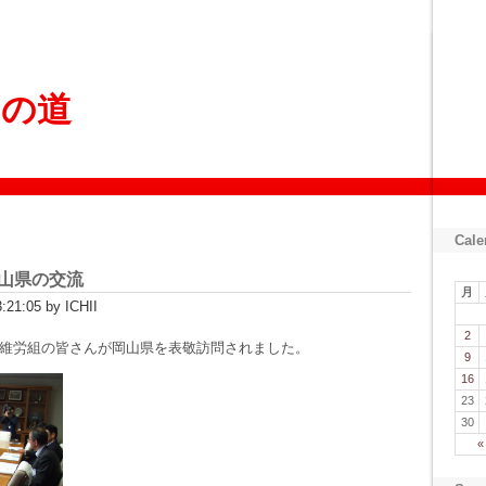
ょの道
Cale
山県の交流
月
21:05 by ICHII
2
維労組の皆さんが岡山県を表敬訪問されました。
9
16
23
30
«