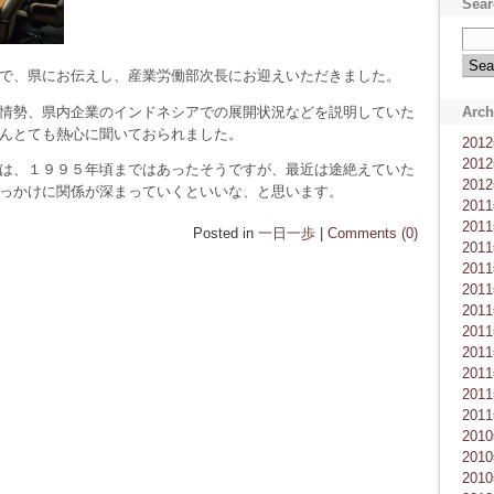
Sear
で、県にお伝えし、産業労働部次長にお迎えいただきました。
情勢、県内企業のインドネシアでの展開状況などを説明していた
Arch
んとても熱心に聞いておられました。
201
201
は、１９９５年頃まではあったそうですが、最近は途絶えていた
201
っかけに関係が深まっていくといいな、と思います。
201
201
Posted in
一日一歩
|
Comments (0)
201
201
201
201
201
201
201
201
201
201
201
201