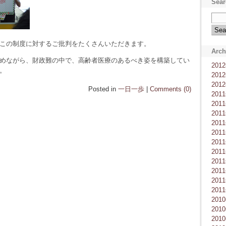
Sear
この制度に対するご批判をたくさんいただきます。
Arch
めながら、財政難の中で、高齢者医療のあるべき姿を構築してい
201
。
201
201
Posted in
一日一歩
|
Comments (0)
201
201
201
201
201
201
201
201
201
201
201
201
201
201