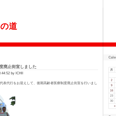
ょの道
Cale
度廃止街宣しました
月
44:52 by ICHII
2
代表代行をお迎えして、後期高齢者医療制度廃止街宣を行いまし
9
16
23
30
«