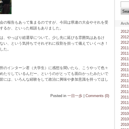
会の報告もあって集まるのですが、今回は県連の大会やそれを受
Arch
するか、といった相談もありました。
201
201
は、やっぱり総選挙について。少し先に延びる雰囲気はあるけ
201
ない、という気持ちでそれぞれに役割を担って備えていくべき！
201
した。
201
201
201
所のインターン君（大学生）に感想を聞いたら、こうやって色々
201
めたりしているんだー、というのがとっても面白かったみたいで
201
皆には、いろんな経験をして政治に興味や参加意識を持ってほし
201
201
201
Posted in
一日一歩
|
Comments (0)
201
201
201
201
201
201