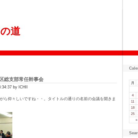
ょの道
Cale
区総支部常任幹事会
月
34:37 by ICHII
4
がら仰々しいですね・・。タイトルの通りの名前の会議を開きま
11
18
25
«
Sear