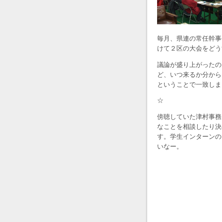
毎月、県連の常任幹事
けて２区の大会をどう
議論が盛り上がったの
ど、いつ来るか分から
ということで一致しま
☆
傍聴していた津村事務
なことを相談したり決
す。学生インターンの
いなー。