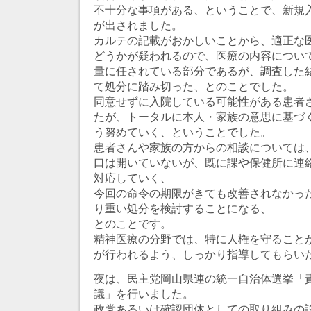
不十分な事項がある、ということで、新規
が出されました。
カルテの記載がおかしいことから、適正な
どうかが疑われるので、医療の内容につい
量に任されている部分であるが、調査した
て処分に踏み切った、とのことでした。
同意せずに入院している可能性がある患者
たが、トータルに本人・家族の意思に基づ
う努めていく、ということでした。
患者さんや家族の方からの相談については
口は開いていないが、既に課や保健所に連
対応していく、
今回の命令の期限がきても改善されなかっ
り重い処分を検討することになる、
とのことです。
精神医療の分野では、特に人権を守ること
が行われるよう、しっかり指導してもらい
夜は、民主党岡山県連の統一自治体選挙「
議」を行いました。
政党あるいは確認団体としての取り組みの