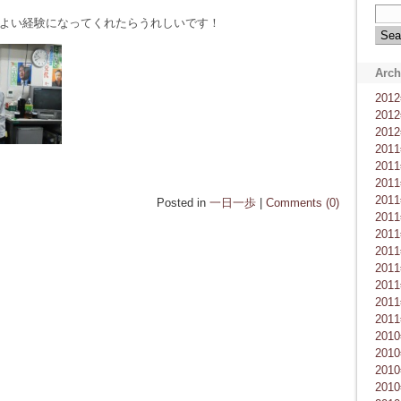
よい経験になってくれたらうれしいです！
Arch
201
201
201
201
201
201
201
Posted in
一日一歩
|
Comments (0)
201
201
201
201
201
201
201
201
201
201
201