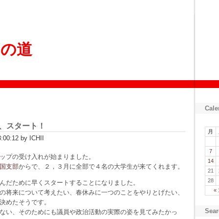
ょの道
Cale
、スタート！
月
00:12 by ICHII
7
ップの受け入れが始まりました。
14
国支部
からで、２，３月に全部で４名の大学生が来てくれます。
21
28
んだために早くスタートすることになりました。
«
の将来について考えたい、春休みに一つのことをやりとげたい、
決めたそうです。
Sear
ない、そのためにも議員や政治活動の実際の姿を見てみたかっ