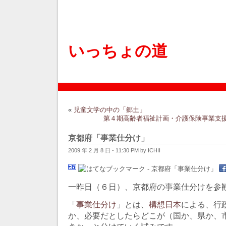
いっちょの道
«
児童文学の中の「郷土」
第４期高齢者福祉計画・介護保険事業支
京都府「事業仕分け」
2009 年 2 月 8 日 - 11:30 PM by ICHII
一昨日（６日）、京都府の事業仕分けを参
「
事業仕分け
」とは、
構想日本
による、行
か、必要だとしたらどこが（国か、県か、