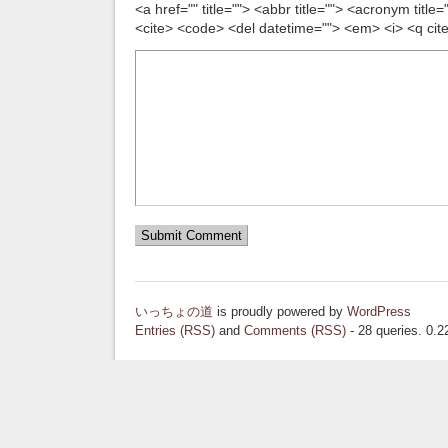
<a href="" title=""> <abbr title=""> <acronym title
<cite> <code> <del datetime=""> <em> <i> <q cite
いっちょの道
is proudly powered by
WordPress
Entries (RSS)
and
Comments (RSS)
- 28 queries. 0.