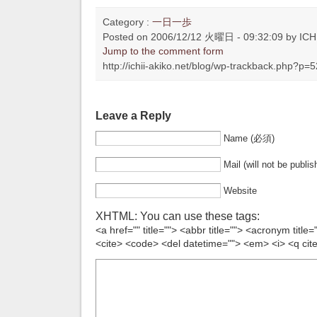
Category :
一日一歩
Posted on 2006/12/12 火曜日 - 09:32:09 by ICHI
Jump to the comment form
http://ichii-akiko.net/blog/wp-trackback.php?p=5
Leave a Reply
Name (必須)
Mail (will not be publ
Website
XHTML: You can use these tags:
<a href="" title=""> <abbr title=""> <acronym title
<cite> <code> <del datetime=""> <em> <i> <q cite