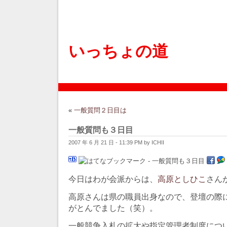
いっちょの道
«
一般質問２日目は
一般質問も３日目
2007 年 6 月 21 日 - 11:39 PM by ICHII
今日はわが会派からは、
高原としひこ
さん
高原さんは県の職員出身なので、登壇の際
がとんでました（笑）。
一般競争入札の拡大や指定管理者制度につ