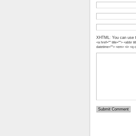
XHTML: You can use t
<a href="" title=""> <abbr 
datetime=""> <em> <i> <q c