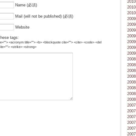
201
Name (必須)
201
201
Mail (will not be published) (必須)
200
200
Website
200
200
hese tags:
200
title=""> <acronym title=""> <b> <blockquote cite=""> <cite> <code> <del
ite=""> <strike> <strong>
200
200
200
200
200
200
200
200
200
200
200
200
200
200
200
200