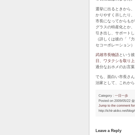
選挙に出るときから、
かりやすく示したり、
市長になってからもが
グラスの特産化とか、
引き出し、サポートし
（詳しくは彼の「『力
セコーポレーション）
武雄市長物語
という彼
日、ワタクシを取り上
過分なおホメのお言葉
でも、面白い市長さん
治家として、これから
Category :
一日一歩
Posted on 2009/05/22 金
Jump to the comment fo
http://ichii-akiko.net/b
Leave a Reply