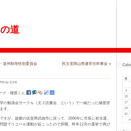
ょの道
・道州制等特別委員会
民主党岡山県連常任幹事会
»
Cale
月
PM by ICHII
3
10
17
学の勉強会サークル（文２読書会、という）で一緒だった樋渡啓
24
ます。
31
ですが、故郷の佐賀県武雄市に戻って、2006年に市長に初当選。
«
問題でリコール運動が起こったので辞職、昨年12月の選挙で再び