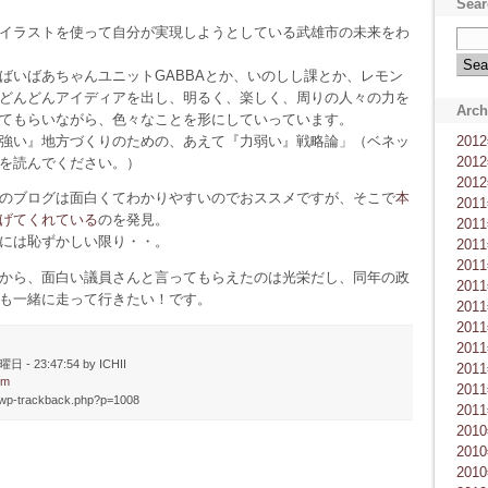
Sear
イラストを使って自分が実現しようとしている武雄市の未来をわ
ばいばあちゃんユニットGABBAとか、いのしし課とか、レモン
どんどんアイディアを出し、明るく、楽しく、周りの人々の力を
Arch
てもらいながら、色々なことを形にしていっています。
強い』地方づくりのための、あえて『力弱い』戦略論」（ベネッ
201
201
を読んでください。）
201
のブログは面白くてわかりやすいのでおススメですが、そこで
本
201
げてくれている
のを発見。
201
には恥ずかしい限り・・。
201
201
から、面白い議員さんと言ってもらえたのは光栄だし、同年の政
201
も一緒に走って行きたい！です。
201
201
201
曜日 - 23:47:54 by ICHII
201
rm
201
log/wp-trackback.php?p=1008
201
201
201
201