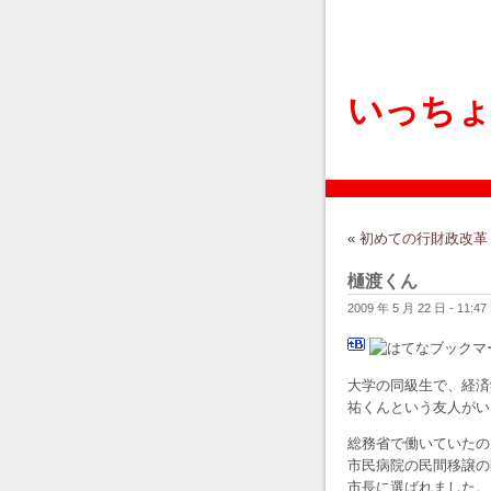
いっち
«
初めての行財政改革
樋渡くん
2009 年 5 月 22 日 - 11:47 
大学の同級生で、経済
祐くんという友人がい
総務省で働いていたの
市民病院の民間移譲の
市長に選ばれました。