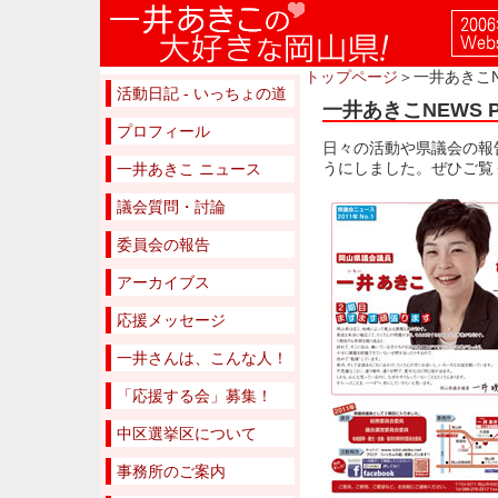
トップページ
＞一井あきこN
活動日記 - いっちょの道
一井あきこNEWS 
プロフィール
日々の活動や県議会の報
うにしました。ぜひご覧
一井あきこ ニュース
議会質問・討論
委員会の報告
アーカイブス
応援メッセージ
一井さんは、こんな人！
「応援する会」募集！
中区選挙区について
事務所のご案内