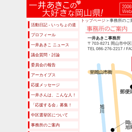
トップページ
＞事務所のご
活動日記 - いっちょの道
プロフィール
一井あきこ事務所
〒703-8271 岡山市中区円
一井あきこ ニュース
TEL 086-276-2217 / FA
議会質問・討論
委員会の報告
アーカイブス
応援メッセージ
一井さんは、こんな人！
「応援する会」募集！
中区選挙区について
事務所のご案内